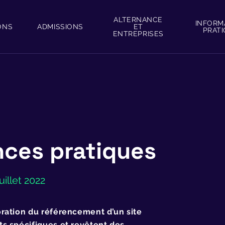
ALTERNANCE
INFORM
ONS
ADMISSIONS
ET
PRAT
ENTREPRISES
ences pratiques
uillet 2022
oration du référencement d’un site
ts spécifiques et revêtent des