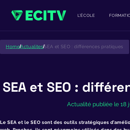
Skip
to
content
L’ÉCOLE
FORMATI
Home
Actualites
SEA et SEO : différences pratiques
SEA et SEO : différ
Actualité publiée le 18 j
Le SEA et le SEO sont des outils stratégiques d’améli
web. Proches, ils sont néanmoins utilisés dans des bu