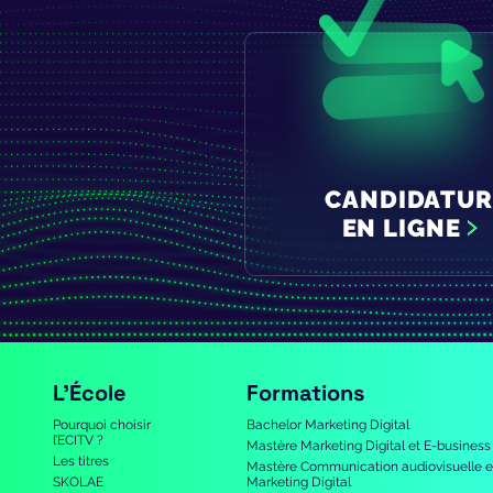
CANDIDATUR
EN LIGNE
L’École
Formations
Pourquoi choisir
Bachelor Marketing Digital
l’ECITV ?
Mastère Marketing Digital et E-business
Les titres
Mastère Communication audiovisuelle e
SKOLAE
Marketing Digital