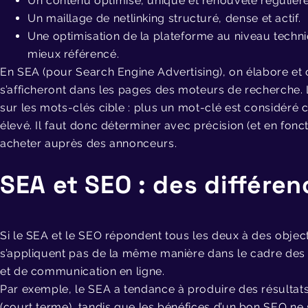
Un contenu optimisé, unique et renouvelé régulièr
Un maillage de netlinking structuré, dense et actif.
Une optimisation de la plateforme au niveau techniq
mieux référencé.
En SEA (pour Search Engine Advertising), on élabore et 
s’afficheront dans les pages des moteurs de recherch
sur les mots-clés cible : plus un mot-clé est considéré c
élevé. Il faut donc déterminer avec précision (et en fon
acheter auprès des annonceurs.
SEA et SEO : des différen
Si le SEA et le SEO répondent tous les deux à des objectif
s’appliquent pas de la même manière dans le cadre des
et de communication en ligne.
Par exemple, le SEA a tendance à produire des résulta
(court terme), tandis que les bénéfices d’un bon SEO ne 