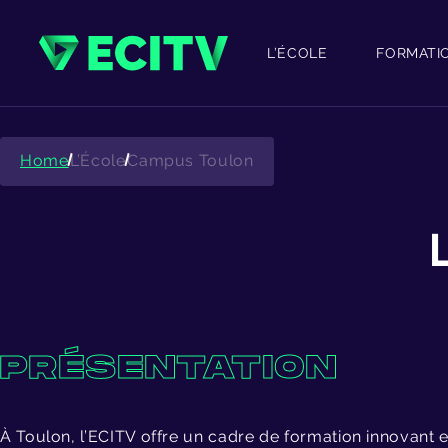
Skip
to
content
L’ÉCOLE
FORMATI
Home
L’École
Campus Toulon
PRÉSENTATION
À Toulon, l’ECITV offre un cadre de formation innovant e