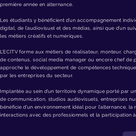
première année en alternance.
POURQUOI 
Les étudiants y bénéficient d’un accompagnement indivi
L’ECIT
digital, de l’audiovisuel et des médias, ainsi que d’un suiv
98
les métiers créatifs et numériques.
L’ECITV forme aux métiers de réalisateur, monteur, char
de nos étudia
de contenus, social media manager ou encore chef de pr
en alter
approche le développement de compétences techniques,
par les entreprises du secteur.
Implantée au sein d’un territoire dynamique porté par 
de communication, studios audiovisuels, entreprises numé
bénéficie d’un environnement idéal pour l’alternance, la r
interactions avec des professionnels et la participation