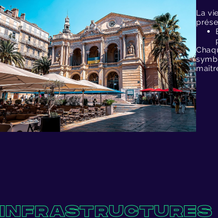
La vi
prése
Chaqu
symbo
maîtr
INFRASTRUCTURES