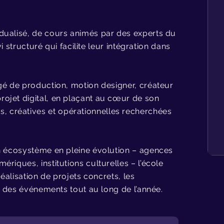
CHOISIR
POURQUOI CHOISIR
dualisé, de cours animés par des experts du
V ?
L’ECITV ?
i structuré qui facilite leur intégration dans
 %
+ de 10
ans
gé de production, motion designer, créateur
nts placés
ojet digital, en plaçant au cœur de son
nance
 créatives et opérationnelles recherchées
d’expertise pédagogique
un écosystème en pleine évolution – agences
riques, institutions culturelles – l’école
éalisation de projets concrets, les
 à des événements tout au long de l’année.