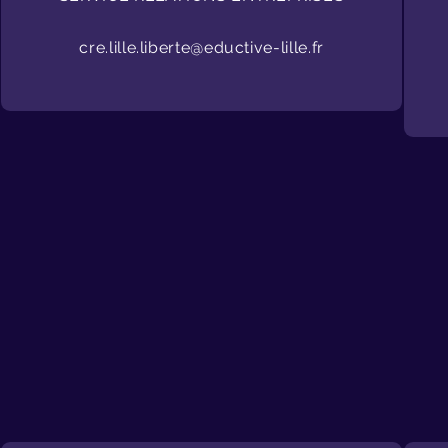
cre.lille.liberte@eductive-lille.fr