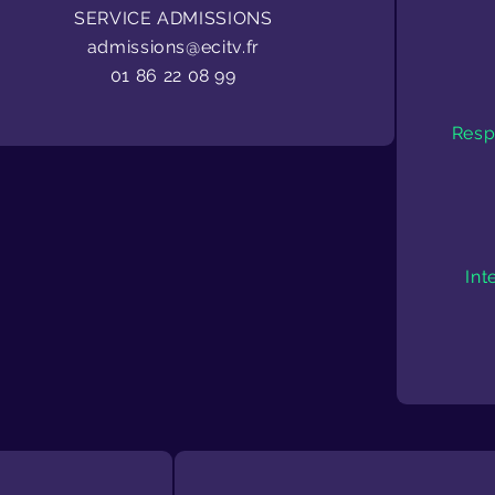
SERVICE ADMISSIONS
admissions@ecitv.fr
01 86 22 08 99
Resp
Int