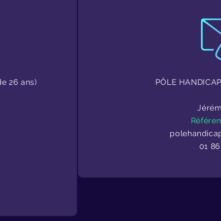
e 26 ans)
PÔLE HANDICAP
Jéré
Référen
polehandica
01 86