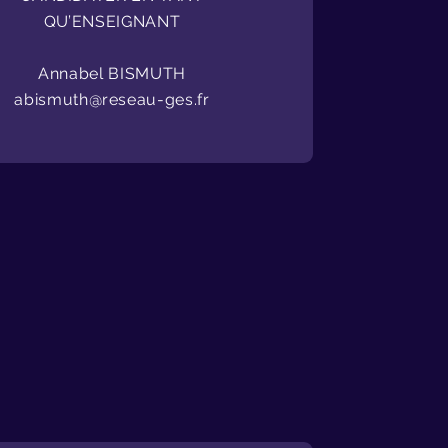
QU’ENSEIGNANT
Annabel BISMUTH
abismuth@reseau-ges.fr