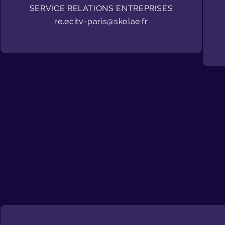
SERVICE RELATIONS ENTREPRISES
re.ecitv-paris@skolae.fr