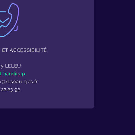
 ET ACCESSIBILITÉ
my LELEU
t handicap
p@reseau-ges.fr
 22 23 92