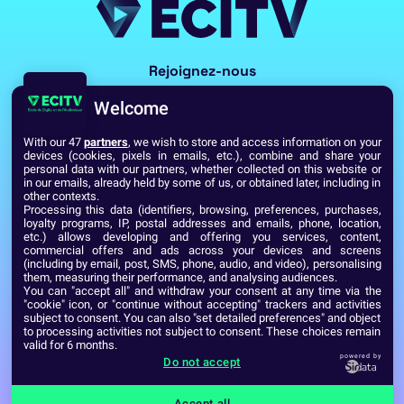
Rejoignez-nous
Welcome
With our 47
partners
, we wish to store and access information on your
devices (cookies, pixels in emails, etc.), combine and share your
personal data with our partners, whether collected on this website or
in our emails, already held by some of us, or obtained later, including in
other contexts.
Processing this data (identifiers, browsing, preferences, purchases,
Voir toutes les écoles du Réseau GES
loyalty programs, IP, postal addresses and emails, phone, location,
etc.) allows developing and offering you services, content,
commercial offers and ads across your devices and screens
(including by email, post, SMS, phone, audio, and video), personalising
Établissement d’Enseignement Supérieur Technique Privé
them, measuring their performance, and analysing audiences.
Dernière mise à jour : Septembre 2024
Mentions légales
You can "accept all" and withdraw your consent at any time via the
"cookie" icon, or "continue without accepting" trackers and activities
subject to consent. You can also "set detailed preferences" and object
to processing activities not subject to consent. These choices remain
valid for 6 months.
powered by
Do not accept
Accept all