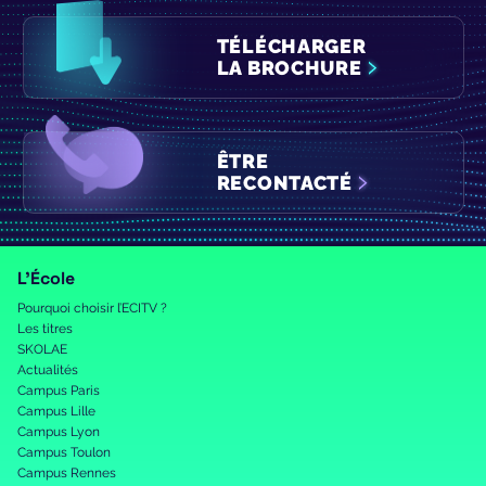
TÉLÉCHARGER
LA BROCHURE
ÊTRE
RECONTACTÉ
L’École
Pourquoi choisir l’ECITV ?
Les titres
SKOLAE
Actualités
Campus Paris
Campus Lille
Campus Lyon
Campus Toulon
Campus Rennes