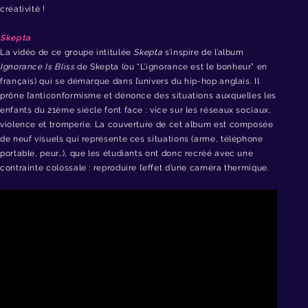
créativité !
Skepta
La vidéo de ce groupe intitulée
Skepta
s’inspire de l
’
album
Ignorance Is Bliss
de Skepta (ou
“
L’ignorance est le bonheur” en
français) qui se démarque dans l
’
univers du hip-hop anglais. Il
prône l
’
anticonformisme et dénonce des situations auxquelles les
enfants du 21ème siècle font face : vice sur les réseaux sociaux,
violence et tromperie. La couverture de cet album est composée
de neuf visuels qui représente ces situations (arme, téléphone
portable, peur…), que les étudiants ont donc recréé avec une
contrainte colossale : reproduire l’effet d’une caméra thermique.