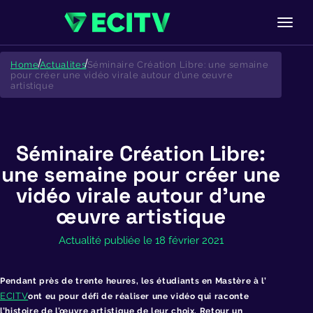
Skip
to
Home
Actualites
Séminaire Création Libre: une semaine
content
pour créer une vidéo virale autour d’une œuvre
artistique
Séminaire Création Libre:
une semaine pour créer une
vidéo virale autour d’une
œuvre artistique
Actualité publiée le 18 février 2021
Pendant près de trente heures, les étudiants en Mastère à l’
ECITV
ont eu pour défi de réaliser une vidéo qui raconte
l’histoire de l’œuvre artistique de leur choix. Retour un