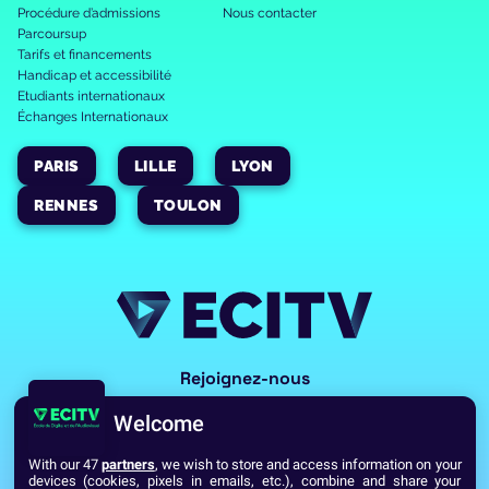
Procédure d’admissions
Nous contacter
Parcoursup
Tarifs et financements
Handicap et accessibilité
Etudiants internationaux
Échanges Internationaux
PARIS
LILLE
LYON
RENNES
TOULON
Rejoignez-nous
Welcome
With our 47
partners
, we wish to store and access information on your
devices (cookies, pixels in emails, etc.), combine and share your