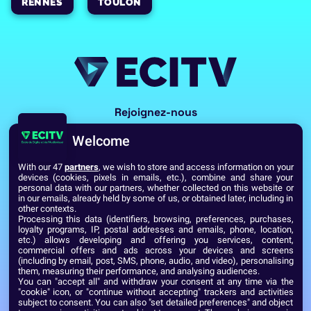
RENNES
TOULON
Rejoignez-nous
Welcome
With our 47
partners
, we wish to store and access information on your
devices (cookies, pixels in emails, etc.), combine and share your
personal data with our partners, whether collected on this website or
in our emails, already held by some of us, or obtained later, including in
other contexts.
Processing this data (identifiers, browsing, preferences, purchases,
Voir toutes les écoles du Réseau GES
loyalty programs, IP, postal addresses and emails, phone, location,
etc.) allows developing and offering you services, content,
commercial offers and ads across your devices and screens
(including by email, post, SMS, phone, audio, and video), personalising
Établissement d’Enseignement Supérieur Technique Privé
them, measuring their performance, and analysing audiences.
Dernière mise à jour : Septembre 2024
Mentions légales
You can "accept all" and withdraw your consent at any time via the
"cookie" icon, or "continue without accepting" trackers and activities
subject to consent. You can also "set detailed preferences" and object