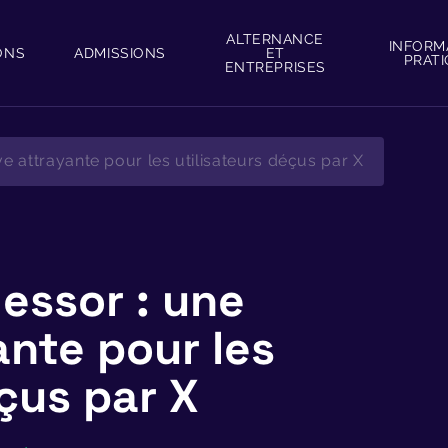
ALTERNANCE
INFORM
ONS
ADMISSIONS
ET
PRAT
ENTREPRISES
ve attrayante pour les utilisateurs déçus par X
 essor : une
ante pour les
éçus par X