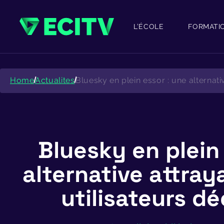
Skip
to
content
L’ÉCOLE
FORMATI
Home
Actualites
Bluesky en plein essor : une alternati
Bluesky en plein
alternative attray
utilisateurs d