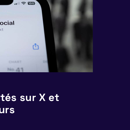
és sur X et
urs