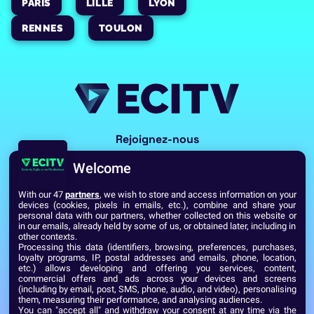
PARIS
LILLE
LYON
RENNES
TOULON
Rejoignez-nous
Welcome
With our 47
partners
, we wish to store and access information on your
devices (cookies, pixels in emails, etc.), combine and share your
personal data with our partners, whether collected on this website or
in our emails, already held by some of us, or obtained later, including in
other contexts.
Processing this data (identifiers, browsing, preferences, purchases,
Voir toutes les écoles du Réseau GES
loyalty programs, IP, postal addresses and emails, phone, location,
etc.) allows developing and offering you services, content,
commercial offers and ads across your devices and screens
(including by email, post, SMS, phone, audio, and video), personalising
Établissement d’Enseignement Supérieur Technique Privé
them, measuring their performance, and analysing audiences.
Dernière mise à jour : Septembre 2024
Mentions légales
You can "accept all" and withdraw your consent at any time via the