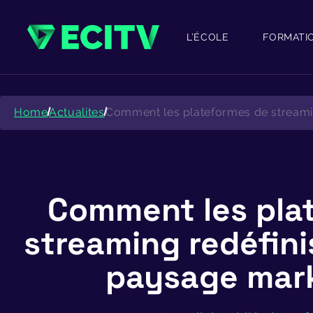
Skip
to
content
L’ÉCOLE
FORMATI
Home
Actualites
Comment les plateformes de streamin
Comment les pla
streaming redéfini
paysage mark