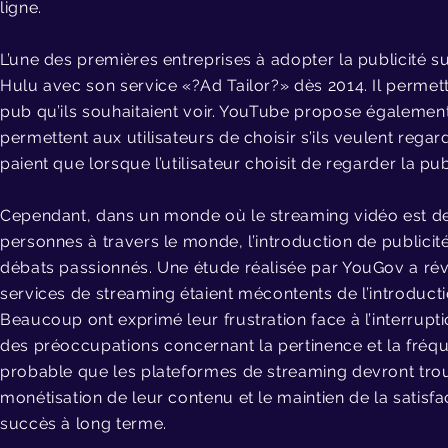
ligne.
L’une des premières entreprises à adopter la publicité s
Hulu avec son service «?Ad Tailor?» dès 2014. Il permetta
pub qu’ils souhaitaient voir. YouTube propose égaleme
permettent aux utilisateurs de choisir s’ils veulent reg
paient que lorsque l’utilisateur choisit de regarder la publ
Cependant, d
ans un monde où le streaming vidéo est de
personnes à travers le monde, l’introduction de publicit
débats passionnés
.
Une étude réalisée par YouGov a ré
services de streaming étaient mécontents de l’introducti
Beaucoup ont exprimé leur frustration face à l’interrupt
des préoccupations concernant la pertinence et la fréque
probable que les plateformes de streaming devront trouv
monétisation de leur contenu et le maintien de la satisfac
succès à long terme.