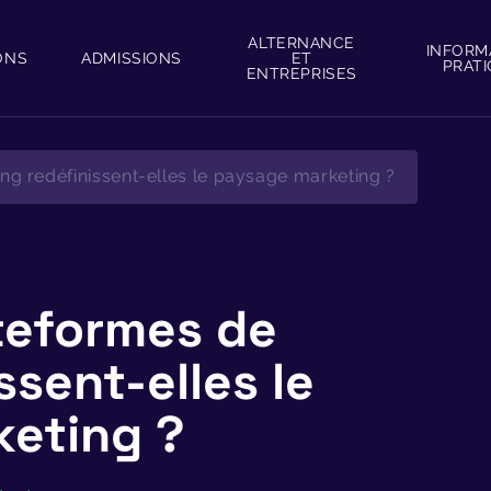
ALTERNANCE
INFORM
ONS
ADMISSIONS
ET
PRAT
ENTREPRISES
g redéfinissent-elles le paysage marketing ?
teformes de
ssent-elles le
eting ?