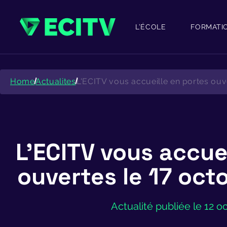
Skip
to
content
L’ÉCOLE
FORMATI
Home
Actualites
L'ECITV vous accueille en portes ouv
L’ECITV vous accue
ouvertes le 17 oct
Actualité publiée le 12 