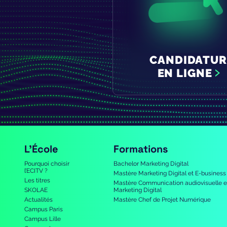
CANDIDATUR
EN LIGNE
L’École
Formations
Pourquoi choisir
Bachelor Marketing Digital
l’ECITV ?
Mastère Marketing Digital et E-business
Les titres
Mastère Communication audiovisuelle e
SKOLAE
Marketing Digital
Actualités
Mastère Chef de Projet Numérique
Campus Paris
Campus Lille