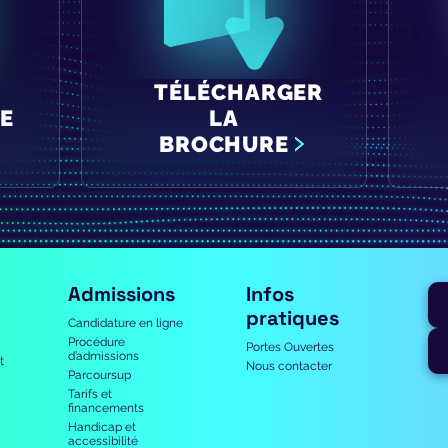
TÉLÉCHARGER
E
LA
BROCHURE
Admissions
Infos
pratiques
Candidature en ligne
Procédure
Portes Ouvertes
d’admissions
t
Nous contacter
Parcoursup
Tarifs et
financements
Handicap et
accessibilité