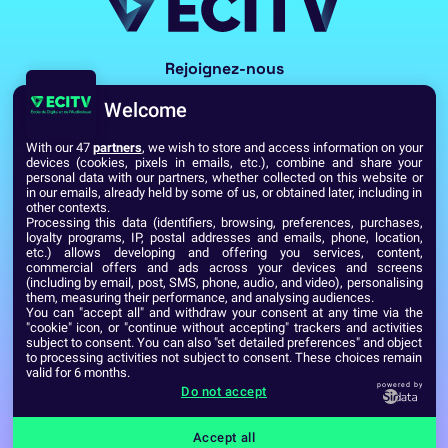
Rejoignez-nous
Welcome
With our 47
partners
, we wish to store and access information on your
devices (cookies, pixels in emails, etc.), combine and share your
personal data with our partners, whether collected on this website or
in our emails, already held by some of us, or obtained later, including in
other contexts.
Processing this data (identifiers, browsing, preferences, purchases,
Voir toutes les écoles du Réseau GES
loyalty programs, IP, postal addresses and emails, phone, location,
etc.) allows developing and offering you services, content,
commercial offers and ads across your devices and screens
(including by email, post, SMS, phone, audio, and video), personalising
Établissement d’Enseignement Supérieur Technique Privé
them, measuring their performance, and analysing audiences.
Dernière mise à jour : Septembre 2024
Mentions légales
You can "accept all" and withdraw your consent at any time via the
"cookie" icon, or "continue without accepting" trackers and activities
subject to consent. You can also "set detailed preferences" and object
to processing activities not subject to consent. These choices remain
valid for 6 months.
powered by
Do not accept
Accept all