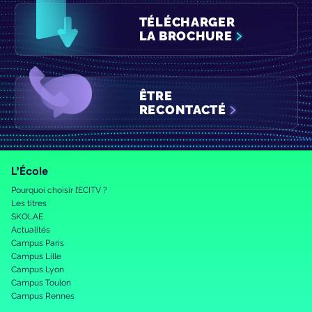
TÉLÉCHARGER
LA BROCHURE
ÊTRE
RECONTACTÉ
L’École
Pourquoi choisir l’ECITV ?
Les titres
SKOLAE
Actualités
Campus Paris
Campus Lille
Campus Lyon
Campus Toulon
Campus Rennes