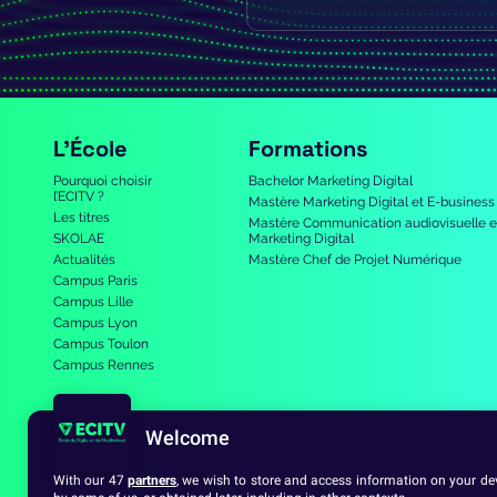
L’École
Formations
Pourquoi choisir
Bachelor Marketing Digital
l’ECITV ?
Mastère Marketing Digital et E-business
Les titres
Mastère Communication audiovisuelle e
SKOLAE
Marketing Digital
Actualités
Mastère Chef de Projet Numérique
Campus Paris
Campus Lille
Campus Lyon
Campus Toulon
Campus Rennes
Welcome
With our 47
partners
, we wish to store and access information on your devi