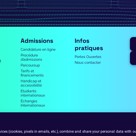
Admissions
Infos
pratiques
Candidature en ligne
Procédure
Portes Ouvertes
d’admissions
t
Nous contacter
Parcoursup
Tarifs et
financements
Handicap et
accessibilité
Etudiants
internationaux
Échanges
Internationaux
Rejoignez-nous
ces (cookies, pixels in emails, etc.), combine and share your personal data with our