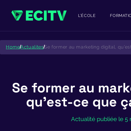
Skip
to
content
L’ÉCOLE
FORMATI
Home
Actualites
Se former au marketing digital, qu'est
Se former au marke
qu’est-ce que ça
Actualité publiée le 5