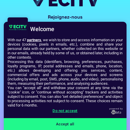
Rejoignez-nous
Welcome
With our 47
partners
, we wish to store and access information on your
devices (cookies, pixels in emails, etc.), combine and share your
personal data with our partners, whether collected on this website or
in our emails, already held by some of us, or obtained later, including in
other contexts.
Processing this data (identifiers, browsing, preferences, purchases,
Voir toutes les écoles du Réseau GES
loyalty programs, IP, postal addresses and emails, phone, location,
etc.) allows developing and offering you services, content,
commercial offers and ads across your devices and screens
(including by email, post, SMS, phone, audio, and video), personalising
Établissement d’Enseignement Supérieur Technique Privé
them, measuring their performance, and analysing audiences.
Dernière mise à jour : Septembre 2024
Mentions légales
You can "accept all" and withdraw your consent at any time via the
"cookie" icon, or "continue without accepting" trackers and activities
subject to consent. You can also "set detailed preferences" and object
to processing activities not subject to consent. These choices remain
valid for 6 months.
powered by
Do not accept
Accept all