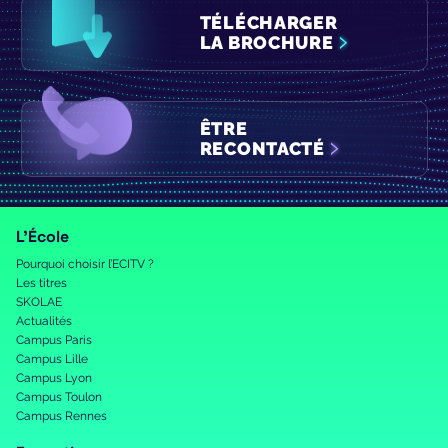
TÉLÉCHARGER
LA BROCHURE
ÊTRE
RECONTACTÉ
L’École
Pourquoi choisir l’ECITV ?
Les titres
SKOLAE
Actualités
Campus Paris
Campus Lille
Campus Lyon
Campus Toulon
Campus Rennes