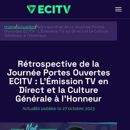
Skip
to
Home
Actualites
Rétrospective de la Journée Portes
content
Ouvertes ECITV : L'Émission TV en Direct et la Culture
Générale à l'Honneur
Rétrospective de la
Journée Portes Ouvertes
ECITV : L’Émission TV en
Direct et la Culture
Générale à l’Honneur
Actualité publiée le 27 octobre 2023