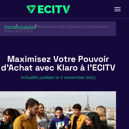
Skip
to
Home
Actualites
Maximisez Votre Pouvoir d'Achat avec
content
Klaro à l'ECITV
Maximisez Votre Pouvoir
d’Achat avec Klaro à l’ECITV
Actualité publiée le 2 novembre 2023