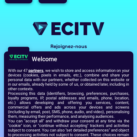
Rejoignez-nous
Welcome
With our 47
partners
, we wish to store and access information on your
devices (cookies, pixels in emails, etc.), combine and share your
personal data with our partners, whether collected on this website or
in our emails, already held by some of us, or obtained later, including in
other contexts.
Processing this data (identifiers, browsing, preferences, purchases,
Voir toutes les écoles du Réseau GES
loyalty programs, IP, postal addresses and emails, phone, location,
etc.) allows developing and offering you services, content,
commercial offers and ads across your devices and screens
(including by email, post, SMS, phone, audio, and video), personalising
Établissement d’Enseignement Supérieur Technique Privé
them, measuring their performance, and analysing audiences.
Dernière mise à jour : Septembre 2024
Mentions légales
You can "accept all" and withdraw your consent at any time via the
"cookie" icon, or "continue without accepting" trackers and activities
subject to consent. You can also "set detailed preferences" and object
to processing activities not subject to consent. These choices remain