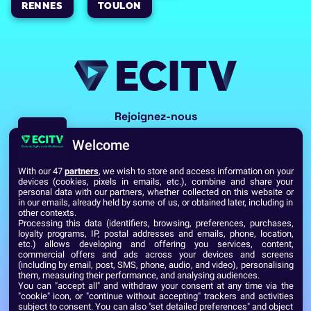
RENNES
TOULON
Rejoignez-nous
Welcome
With our 47
partners
, we wish to store and access information on your
devices (cookies, pixels in emails, etc.), combine and share your
personal data with our partners, whether collected on this website or
in our emails, already held by some of us, or obtained later, including in
other contexts.
Processing this data (identifiers, browsing, preferences, purchases,
Voir toutes les écoles du Réseau GES
loyalty programs, IP, postal addresses and emails, phone, location,
etc.) allows developing and offering you services, content,
commercial offers and ads across your devices and screens
(including by email, post, SMS, phone, audio, and video), personalising
Établissement d’Enseignement Supérieur Technique Privé
them, measuring their performance, and analysing audiences.
Dernière mise à jour : Septembre 2024
Mentions légales
You can "accept all" and withdraw your consent at any time via the
"cookie" icon, or "continue without accepting" trackers and activities
subject to consent. You can also "set detailed preferences" and object