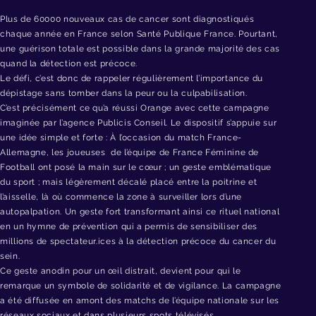
Plus de 60000 nouveaux cas de cancer sont diagnostiqués
chaque année en France selon Santé Publique France. Pourtant,
une guérison totale est possible dans la grande majorité des cas
quand la détection est précoce.
Le défi, c’est donc de rappeler régulièrement l’importance du
dépistage sans tomber dans la peur ou la culpabilisation.
C’est précisément ce qu’a réussi Orange avec cette campagne
imaginée par l’agence Publicis Conseil. Le dispositif s’appuie sur
une idée simple et forte : À l’occasion du match France-
Allemagne, les joueuses de l’équipe de France Féminine de
Football ont posé la main sur le cœur ; un geste emblématique
du sport ; mais légèrement décalé placé entre la poitrine et
l’aisselle, là où commence la zone à surveiller lors d’une
autopalpation. Un geste fort transformant ainsi ce rituel national
en un hymne de prévention qui a permis de sensibiliser des
millions de spectateur.ices à la détection précoce du cancer du
sein.
Ce geste anodin pour un œil distrait, devient pour qui le
remarque un symbole de solidarité et de vigilance. La campagne
a été diffusée en amont des matchs de l’équipe nationale sur les
réseaux sociaux et dans plusieurs spots télévisés.