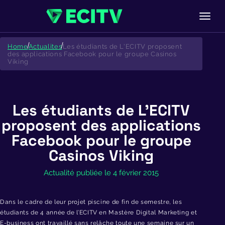
Skip
to
Home
Actualites
Les étudiants de L'ECITV proposent
content
des applications Facebook pour le groupe Casinos
Viking
Les étudiants de L’ECITV
proposent des applications
Facebook pour le groupe
Casinos Viking
Actualité publiée le 4 février 2015
Dans le cadre de leur projet piscine de fin de semestre, les
étudiants de 4 année de l’ECITV en Mastère Digital Marketing et
E-business ont travaillé sans relâche toute une semaine sur un