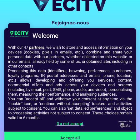
Rejoignez-nous
Welcome
With our 47
partners
, we wish to store and access information on your
devices (cookies, pixels in emails, etc.), combine and share your
personal data with our partners, whether collected on this website or
in our emails, already held by some of us, or obtained later, including in
other contexts.
Processing this data (identifiers, browsing, preferences, purchases,
Voir toutes les écoles du Réseau GES
loyalty programs, IP, postal addresses and emails, phone, location,
etc.) allows developing and offering you services, content,
commercial offers and ads across your devices and screens
(including by email, post, SMS, phone, audio, and video), personalising
Établissement d’Enseignement Supérieur Technique Privé
them, measuring their performance, and analysing audiences.
Dernière mise à jour : Septembre 2024
Mentions légales
You can "accept all" and withdraw your consent at any time via the
"cookie" icon, or "continue without accepting" trackers and activities
subject to consent. You can also "set detailed preferences" and object
to processing activities not subject to consent. These choices remain
valid for 6 months.
powered by
Do not accept
Accept all