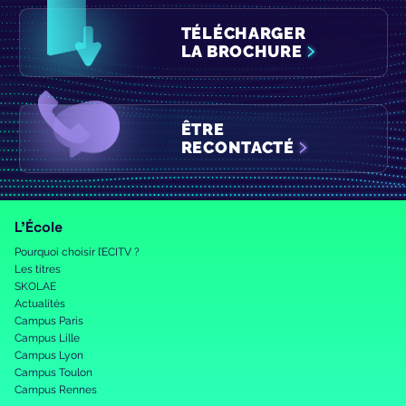
TÉLÉCHARGER
LA BROCHURE
ÊTRE
RECONTACTÉ
L’École
Pourquoi choisir l’ECITV ?
Les titres
SKOLAE
Actualités
Campus Paris
Campus Lille
Campus Lyon
Campus Toulon
Campus Rennes