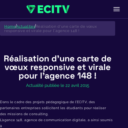
Skip
to
Home
Actualites
Réalisation d'une carte de vœux
content
responsive et virale pour l'agence 148 !
Réalisation d’une carte de
vœux responsive et virale
pour l’agence 148 !
Actualité publiée le 22 avril 2015
Dans le cadre des projets pédagogique de l’ECITV, des
partenaires entreprises sollicitent les étudiants pour réaliser
des missions de consulting.
L’agence 148, agence de communication digitale, a ainsi soumis
à