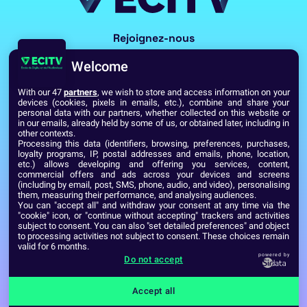
Rejoignez-nous
Welcome
With our 47
partners
, we wish to store and access information on your
devices (cookies, pixels in emails, etc.), combine and share your
personal data with our partners, whether collected on this website or
in our emails, already held by some of us, or obtained later, including in
other contexts.
Processing this data (identifiers, browsing, preferences, purchases,
Voir toutes les écoles du Réseau GES
loyalty programs, IP, postal addresses and emails, phone, location,
etc.) allows developing and offering you services, content,
commercial offers and ads across your devices and screens
(including by email, post, SMS, phone, audio, and video), personalising
Établissement d’Enseignement Supérieur Technique Privé
them, measuring their performance, and analysing audiences.
Dernière mise à jour : Septembre 2024
Mentions légales
You can "accept all" and withdraw your consent at any time via the
"cookie" icon, or "continue without accepting" trackers and activities
subject to consent. You can also "set detailed preferences" and object
to processing activities not subject to consent. These choices remain
valid for 6 months.
powered by
Do not accept
Accept all