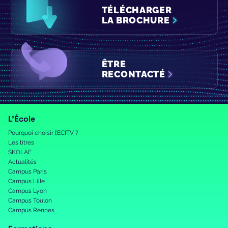
TÉLÉCHARGER
LA BROCHURE
ÊTRE
RECONTACTÉ
L’École
Pourquoi choisir l’ECITV ?
Les titres
SKOLAE
Actualités
Campus Paris
Campus Lille
Campus Lyon
Campus Toulon
Campus Rennes