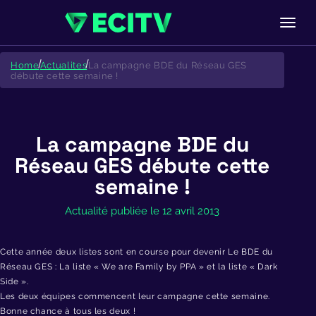
Skip
to
Home
Actualites
La campagne BDE du Réseau GES
content
débute cette semaine !
La campagne BDE du
Réseau GES débute cette
semaine !
Actualité publiée le 12 avril 2013
Cette année deux listes sont en course pour devenir Le BDE du
Réseau GES : La liste «
We are Family by PPA
» et la liste «
Dark
Side
».
Les deux équipes commencent leur campagne cette semaine.
Bonne chance à tous les deux !