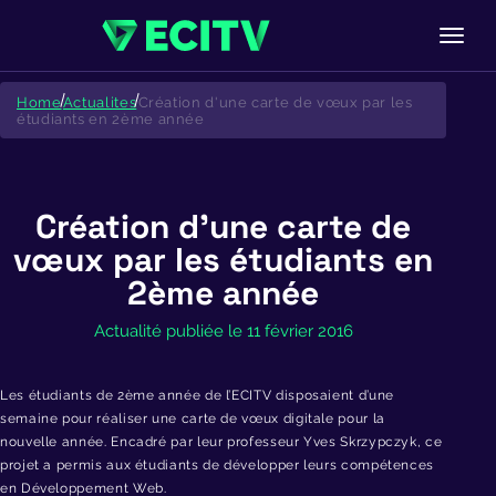
Skip
to
Home
Actualites
Création d'une carte de vœux par les
content
étudiants en 2ème année
Création d’une carte de
vœux par les étudiants en
2ème année
Actualité publiée le 11 février 2016
Les étudiants de 2ème année de l’ECITV disposaient d’une
semaine pour réaliser une carte de vœux digitale pour la
nouvelle année. Encadré par leur professeur Yves Skrzypczyk, ce
projet a permis aux étudiants de développer leurs compétences
en Développement Web.