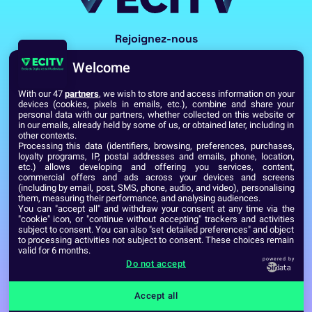
Rejoignez-nous
Welcome
With our 47
partners
, we wish to store and access information on your
devices (cookies, pixels in emails, etc.), combine and share your
personal data with our partners, whether collected on this website or
in our emails, already held by some of us, or obtained later, including in
other contexts.
Processing this data (identifiers, browsing, preferences, purchases,
Voir toutes les écoles du Réseau GES
loyalty programs, IP, postal addresses and emails, phone, location,
etc.) allows developing and offering you services, content,
commercial offers and ads across your devices and screens
(including by email, post, SMS, phone, audio, and video), personalising
Établissement d’Enseignement Supérieur Technique Privé
them, measuring their performance, and analysing audiences.
Dernière mise à jour : Septembre 2024
Mentions légales
You can "accept all" and withdraw your consent at any time via the
"cookie" icon, or "continue without accepting" trackers and activities
subject to consent. You can also "set detailed preferences" and object
to processing activities not subject to consent. These choices remain
valid for 6 months.
powered by
Do not accept
Accept all