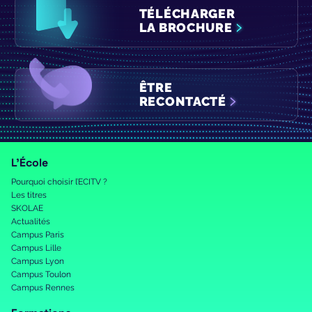
TÉLÉCHARGER
LA BROCHURE
ÊTRE
RECONTACTÉ
L’École
Pourquoi choisir l’ECITV ?
Les titres
SKOLAE
Actualités
Campus Paris
Campus Lille
Campus Lyon
Campus Toulon
Campus Rennes