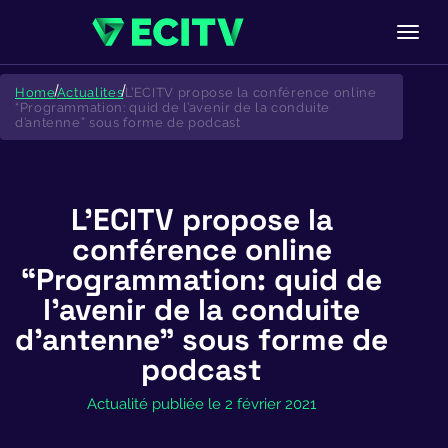
Skip
to
Home
Actualites
L’ECITV propose la conférence online
content
“Programmation: quid de l’avenir de la conduite
d’antenne” sous forme de podcast
L’ECITV propose la
conférence online
“Programmation: quid de
l’avenir de la conduite
d’antenne” sous forme de
podcast
Actualité publiée le 2 février 2021