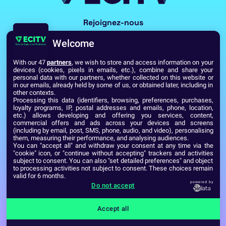
Rejoignez-nous
Welcome
With our 47
partners
, we wish to store and access information on your
devices (cookies, pixels in emails, etc.), combine and share your
personal data with our partners, whether collected on this website or
in our emails, already held by some of us, or obtained later, including in
other contexts.
Processing this data (identifiers, browsing, preferences, purchases,
Voir toutes les écoles du Réseau GES
loyalty programs, IP, postal addresses and emails, phone, location,
etc.) allows developing and offering you services, content,
commercial offers and ads across your devices and screens
(including by email, post, SMS, phone, audio, and video), personalising
Établissement d’Enseignement Supérieur Technique Privé
them, measuring their performance, and analysing audiences.
Dernière mise à jour : Septembre 2024
Mentions légales
You can "accept all" and withdraw your consent at any time via the
"cookie" icon, or "continue without accepting" trackers and activities
subject to consent. You can also "set detailed preferences" and object
to processing activities not subject to consent. These choices remain
valid for 6 months.
powered by
Do not accept
Accept all