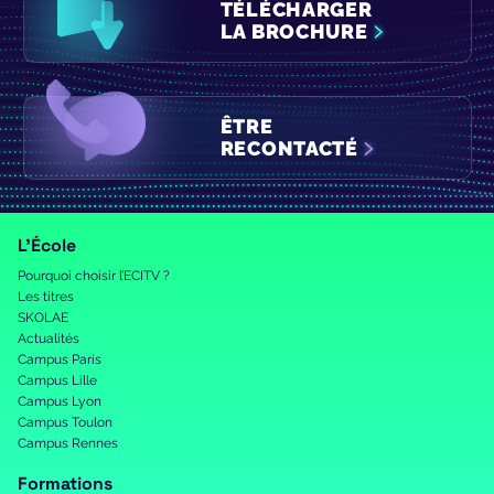
TÉLÉCHARGER
LA BROCHURE
ÊTRE
RECONTACTÉ
L’École
Pourquoi choisir l’ECITV ?
Les titres
SKOLAE
Actualités
Campus Paris
Campus Lille
Campus Lyon
Campus Toulon
Campus Rennes
Formations