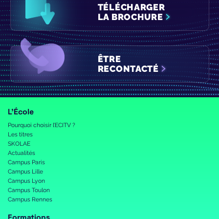
TÉLÉCHARGER
LA BROCHURE
ÊTRE
RECONTACTÉ
L’École
Pourquoi choisir l’ECITV ?
Les titres
SKOLAE
Actualités
Campus Paris
Campus Lille
Campus Lyon
Campus Toulon
Campus Rennes
Formations