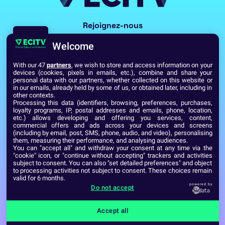
Rejoignez-nous
Welcome
With our 47
partners
, we wish to store and access information on your
devices (cookies, pixels in emails, etc.), combine and share your
personal data with our partners, whether collected on this website or
in our emails, already held by some of us, or obtained later, including in
other contexts.
Processing this data (identifiers, browsing, preferences, purchases,
Voir toutes les écoles du Réseau GES
loyalty programs, IP, postal addresses and emails, phone, location,
etc.) allows developing and offering you services, content,
commercial offers and ads across your devices and screens
(including by email, post, SMS, phone, audio, and video), personalising
Établissement d’Enseignement Supérieur Technique Privé
them, measuring their performance, and analysing audiences.
Dernière mise à jour : Septembre 2024
Mentions légales
You can "accept all" and withdraw your consent at any time via the
"cookie" icon, or "continue without accepting" trackers and activities
subject to consent. You can also "set detailed preferences" and object
to processing activities not subject to consent. These choices remain
valid for 6 months.
powered by
Do not accept
Accept all